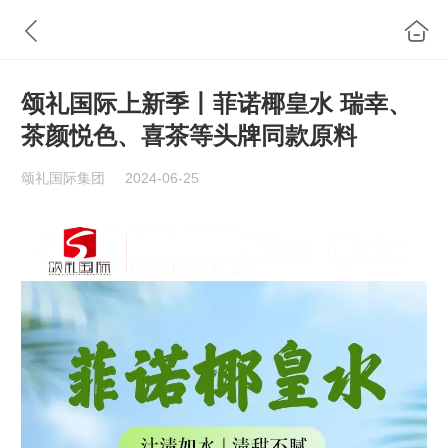
颂礼国际上新季丨菲诺椰皇水 瑞幸、
茶颜悦色、喜茶等头牌同款原料
颂礼国际集团
2024-06-25