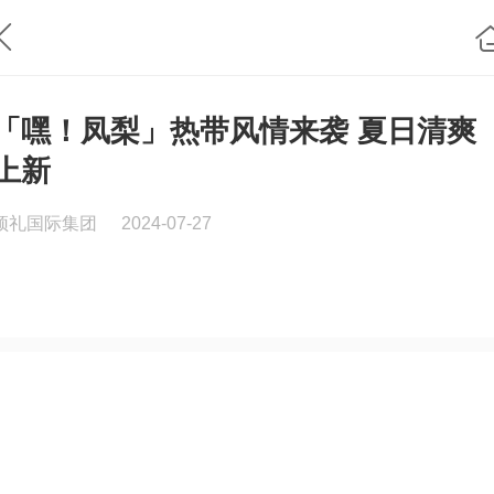
「嘿！凤梨」热带风情来袭 夏日清爽
上新
颂礼国际集团
2024-07-27