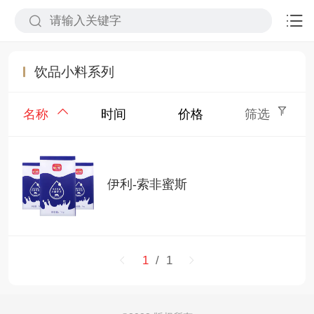
饮品小料系列
名称
时间
价格
筛选
伊利-索非蜜斯
1
/ 1